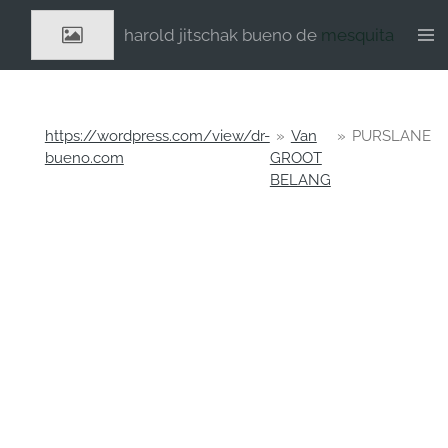
Ga
harold jitschak bueno de
mesquita
direct
naar
de
hoofdinhoud
https://wordpress.com/view/dr-
»
Van
»
PURSLANE
bueno.com
GROOT
BELANG