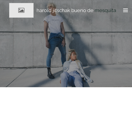
Ga
harold jitschak bueno de
mesquita
direct
naar
de
hoofdinhoud