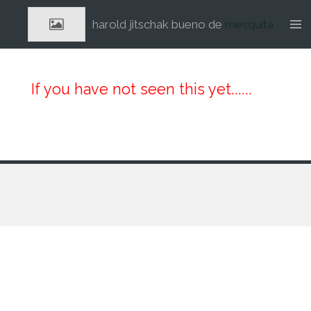
Ga
harold jitschak bueno de
mesquita
direct
naar
de
hoofdinhoud
If you have not seen this yet......